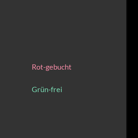
Rot-gebucht
Grün-frei