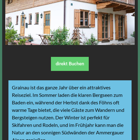
direkt Buchen
Grainau ist das ganze Jahr über ein attraktives
Reiseziel. Im Sommer laden die klaren Bergseen zum
Baden ein, während der Herbst dank des Föhns oft
warme Tage bietet, die viele Gäste zum Wandern und
Bergsteigen nutzen. Der Winter ist perfekt für
Skifahren und Rodeln, und im Frühjahr kann man die
Natur an den sonnigen Südwänden der Ammergauer
Alpen genießen.