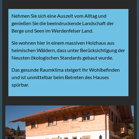
Nehmen Sie sich eine Auszeit vom Alltag und
genießen Sie die beeindruckende Landschaft der
Berge und Seen im Werdenfelser Land.
Sie wohnen hier in einem massiven Holzhaus aus
heimischen Wäldern, dass unter Berücksichtigung der
Neusten ökologischen Standards gebaut wurde.
Das gesunde Raumklima steigert Ihr Wohlbefinden
und ist unmittelbar beim Betreten des Hauses
spürbar.